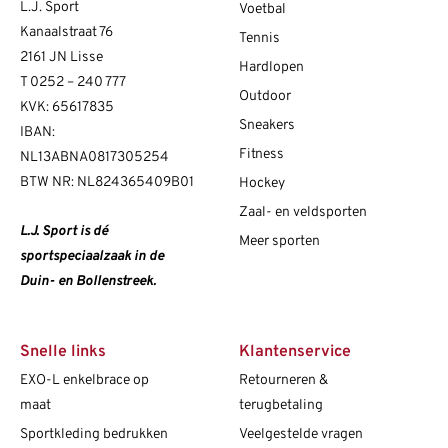
L.J. Sport
Voetbal
Kanaalstraat 76
Tennis
2161 JN Lisse
Hardlopen
T
0252 – 240 777
Outdoor
KVK: 65617835
Sneakers
IBAN:
Fitness
NL13ABNA0817305254
BTW NR: NL824365409B01
Hockey
Zaal- en veldsporten
L.J. Sport is dé
Meer sporten
sportspeciaalzaak in de
Duin- en Bollenstreek.
Snelle links
Klantenservice
EXO-L enkelbrace op
Retourneren &
maat
terugbetaling
Sportkleding bedrukken
Veelgestelde vragen