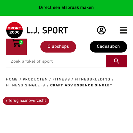
Direct een afspraak maken
0
Clubshops
Cadeaubon
HOME
/
PRODUCTEN
/
FITNESS
/
FITNESSKLEDING
/
FITNESS SINGLETS
/
CRAFT ADV ESSENCE SINGLET