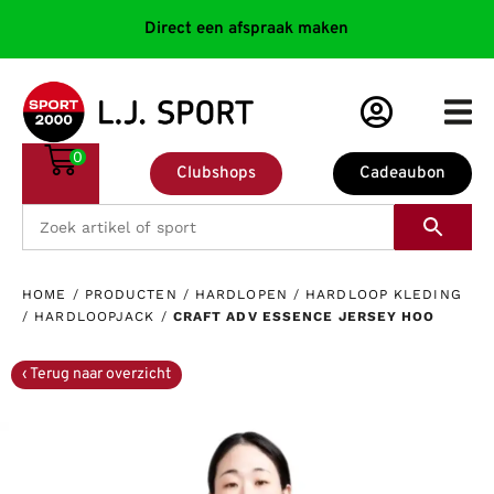
Direct een afspraak maken
0
Clubshops
Cadeaubon
HOME
/
PRODUCTEN
/
HARDLOPEN
/
HARDLOOP KLEDING
/
HARDLOOPJACK
/
CRAFT ADV ESSENCE JERSEY HOO