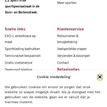
L.J. Sport is dé
Meer sporten
sportspeciaalzaak in de
Duin- en Bollenstreek.
Snelle links
Klantenservice
EXO-L enkelbrace op
Retourneren &
maat
terugbetaling
Sportkleding bedrukken
Veelgestelde vragen
Tennisracket bespannen
Verzenden & bezorgen
Gratis voetanalyse
Contact
Betaalopties
Teamsport kleding
Cookie mededeling
Maattabellen
Clubshops
We gebruiken cookies om ervoor te zorgen dat onze
Social media
Vacatures
website zo soepel mogelijk draait. Als je doorgaat met het
gebruiken van de website, gaan we er vanuit dat je
Blogs
hiermee instemt.