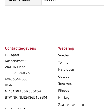
Contactgegevens
Webshop
L.J. Sport
Voetbal
Kanaalstraat 76
Tennis
2161 JN Lisse
Hardlopen
T
0252 – 240 777
Outdoor
KVK: 65617835
Sneakers
IBAN:
Fitness
NL13ABNA0817305254
BTW NR: NL824365409B01
Hockey
Zaal- en veldsporten