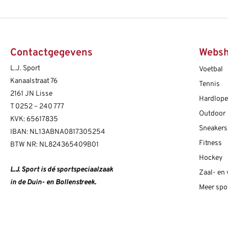
Contactgegevens
Webs
L.J. Sport
Voetbal
Kanaalstraat 76
Tennis
2161 JN Lisse
Hardlop
T
0252 – 240 777
Outdoor
KVK: 65617835
Sneakers
IBAN: NL13ABNA0817305254
Fitness
BTW NR: NL824365409B01
Hockey
L.J. Sport is dé sportspeciaalzaak
Zaal- en
in de Duin- en Bollenstreek.
Meer spo