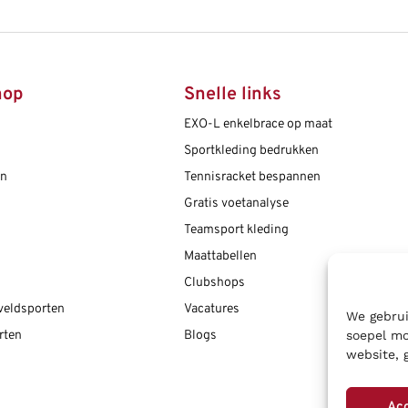
hop
Snelle links
EXO-L enkelbrace op maat
Sportkleding bedrukken
en
Tennisracket bespannen
Gratis voetanalyse
Teamsport kleding
Maattabellen
Clubshops
 veldsporten
Vacatures
We gebrui
rten
Blogs
soepel mo
website, 
Ac