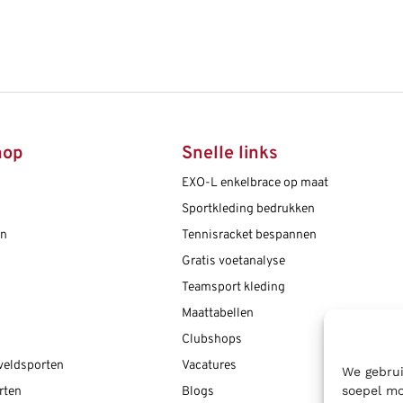
hop
Snelle links
EXO-L enkelbrace op maat
Sportkleding bedrukken
en
Tennisracket bespannen
Gratis voetanalyse
Teamsport kleding
Maattabellen
Clubshops
 veldsporten
Vacatures
We gebrui
soepel mo
rten
Blogs