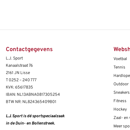
Contactgegevens
Webs
L.J. Sport
Voetbal
Kanaalstraat 76
Tennis
2161 JN Lisse
Hardlop
T
0252 – 240 777
Outdoor
KVK: 65617835
Sneakers
IBAN: NL13ABNA0817305254
Fitness
BTW NR: NL824365409B01
Hockey
L.J. Sport is dé sportspeciaalzaak
Zaal- en
in de Duin- en Bollenstreek.
Meer spo