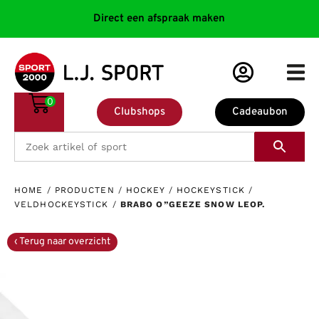
Direct een afspraak maken
0
Clubshops
Cadeaubon
HOME
/
PRODUCTEN
/
HOCKEY
/
HOCKEYSTICK
/
VELDHOCKEYSTICK
/
BRABO O”GEEZE SNOW LEOP.