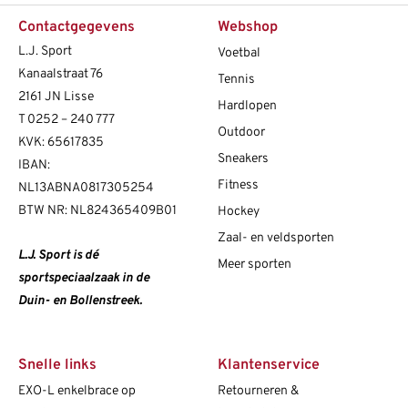
Contactgegevens
Webshop
L.J. Sport
Voetbal
Kanaalstraat 76
Tennis
2161 JN Lisse
Hardlopen
T
0252 – 240 777
Outdoor
KVK: 65617835
Sneakers
IBAN:
Fitness
NL13ABNA0817305254
BTW NR: NL824365409B01
Hockey
Zaal- en veldsporten
L.J. Sport is dé
Meer sporten
sportspeciaalzaak in de
Duin- en Bollenstreek.
Snelle links
Klantenservice
EXO-L enkelbrace op
Retourneren &