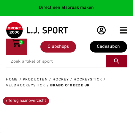
Direct een afspraak maken
0
Clubshops
Cadeaubon
HOME
/
PRODUCTEN
/
HOCKEY
/
HOCKEYSTICK
/
VELDHOCKEYSTICK
/
BRABO O’GEEZE JR