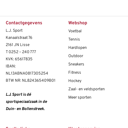
Contactgegevens
Webshop
L.J. Sport
Voetbal
Kanaalstraat 76
Tennis
2161 JN Lisse
Hardlopen
T
0252 – 240 777
Outdoor
KVK: 65617835
Sneakers
IBAN:
Fitness
NL13ABNA0817305254
BTW NR: NL824365409B01
Hockey
Zaal- en veldsporten
L.J. Sport is dé
Meer sporten
sportspeciaalzaak in de
Duin- en Bollenstreek.