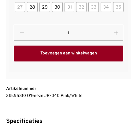
27
28
29
30
31
32
33
34
35
Toevoegen aan winkelwagen
Artikelnummer
315.55310 O'Geeze JR-040 Pink/White
Specificaties