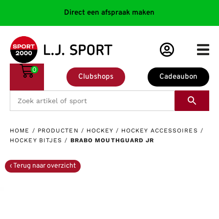
Direct een afspraak maken
0
Clubshops
Cadeaubon
HOME
/
PRODUCTEN
/
HOCKEY
/
HOCKEY ACCESSOIRES
/
HOCKEY BITJES
/
BRABO MOUTHGUARD JR