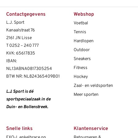
Contactgegevens
Webshop
L.J. Sport
Voetbal
Kanaalstraat 76
Tennis
2161 JN Lisse
Hardlopen
T
0252 – 240 777
Outdoor
KVK: 65617835
Sneakers
IBAN:
Fitness
NL13ABNA0817305254
BTW NR: NL824365409B01
Hockey
Zaal- en veldsporten
L.J. Sport is dé
Meer sporten
sportspeciaalzaak in de
Duin- en Bollenstreek.
Snelle links
Klantenservice
EXO-L enkelbrace op
Retourneren &