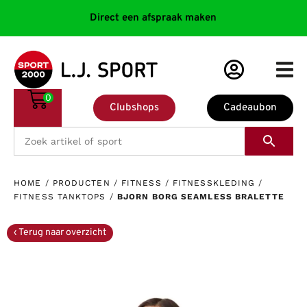
Direct een afspraak maken
0
Clubshops
Cadeaubon
HOME
/
PRODUCTEN
/
FITNESS
/
FITNESSKLEDING
/
FITNESS TANKTOPS
/
BJORN BORG SEAMLESS BRALETTE