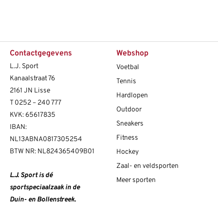
Contactgegevens
Webshop
L.J. Sport
Voetbal
Kanaalstraat 76
Tennis
2161 JN Lisse
Hardlopen
T
0252 – 240 777
Outdoor
KVK: 65617835
Sneakers
IBAN:
Fitness
NL13ABNA0817305254
BTW NR: NL824365409B01
Hockey
Zaal- en veldsporten
L.J. Sport is dé
Meer sporten
sportspeciaalzaak in de
Duin- en Bollenstreek.