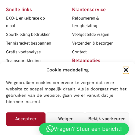
Snelle links
Klantenservice
EXO-L enkelbrace op
Retourneren &
maat
terugbetaling
Sportkleding bedrukken
Veelgestelde vragen
Tennisracket bespannen
Verzenden & bezorgen
Gratis voetanalyse
Contact
Betaalopties
Teamsport kleding
Cookie mededeling
Maattabellen
Clubshops
We gebruiken cookies om ervoor te zorgen dat onze
Social media
Vacatures
website zo soepel mogelijk draait. Als je doorgaat met het
gebruiken van de website, gaan we er vanuit dat je
Blogs
hiermee instemt.
Copyright L.J. Sport
|
Privacybeleid
|
Disclaimer
|
Algemene
voorwaarden
Accepteer
Weiger
Bekijk voorkeuren
LOWA
|
Adidas
|
Mizuno
|
Nike
|
Speedo
|
Asics
|
Babolat
|
Falke
|
Vragen? Stuur een bericht!
Privacybeleid
Superfeet