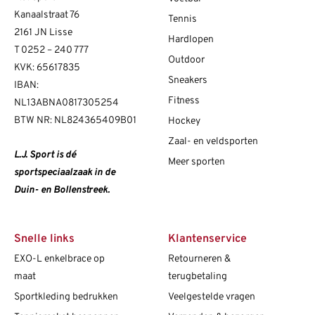
Kanaalstraat 76
Tennis
2161 JN Lisse
Hardlopen
T
0252 – 240 777
Outdoor
KVK: 65617835
Sneakers
IBAN:
Fitness
NL13ABNA0817305254
BTW NR: NL824365409B01
Hockey
Zaal- en veldsporten
L.J. Sport is dé
Meer sporten
sportspeciaalzaak in de
Duin- en Bollenstreek.
Snelle links
Klantenservice
EXO-L enkelbrace op
Retourneren &
maat
terugbetaling
Sportkleding bedrukken
Veelgestelde vragen