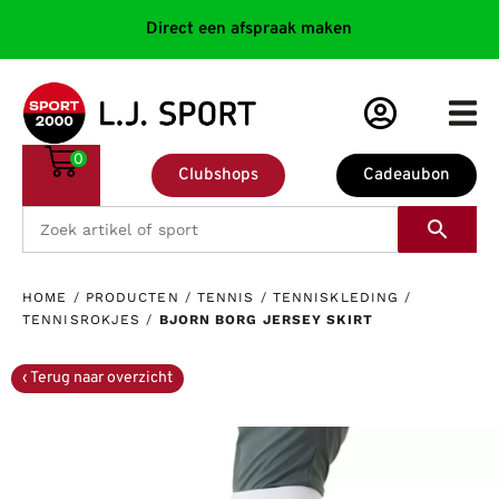
Direct een afspraak maken
0
Clubshops
Cadeaubon
HOME
/
PRODUCTEN
/
TENNIS
/
TENNISKLEDING
/
TENNISROKJES
/
BJORN BORG JERSEY SKIRT