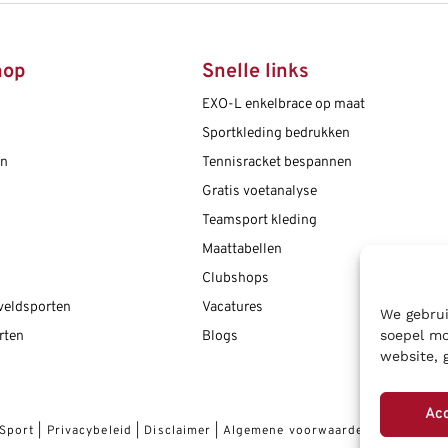
hop
Snelle links
EXO-L enkelbrace op maat
Sportkleding bedrukken
en
Tennisracket bespannen
Gratis voetanalyse
Teamsport kleding
Maattabellen
Clubshops
 veldsporten
Vacatures
We gebrui
soepel mo
rten
Blogs
website, 
Ac
 Sport
|
Privacybeleid
|
Disclaimer
|
Algemene voorwaarden