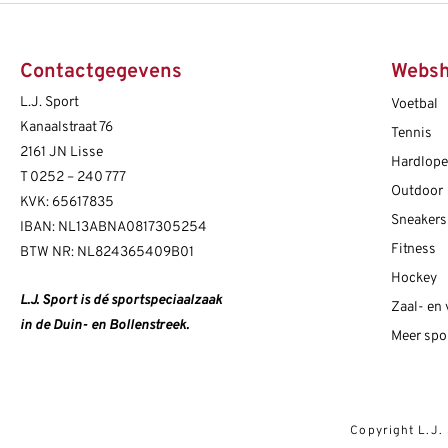
Contactgegevens
Webs
L.J. Sport
Voetbal
Kanaalstraat 76
Tennis
2161 JN Lisse
Hardlop
T
0252 – 240 777
Outdoor
KVK: 65617835
Sneakers
IBAN: NL13ABNA0817305254
Fitness
BTW NR: NL824365409B01
Hockey
L.J. Sport is dé sportspeciaalzaak
Zaal- en
in de Duin- en Bollenstreek.
Meer spo
Copyright L.J.