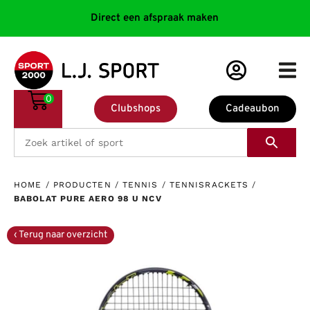
Direct een afspraak maken
0
Clubshops
Cadeaubon
HOME
/
PRODUCTEN
/
TENNIS
/
TENNISRACKETS
/
BABOLAT PURE AERO 98 U NCV