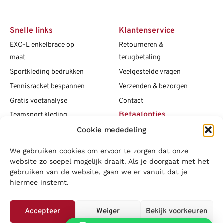
Snelle links
Klantenservice
EXO-L enkelbrace op
Retourneren &
maat
terugbetaling
Sportkleding bedrukken
Veelgestelde vragen
Tennisracket bespannen
Verzenden & bezorgen
Gratis voetanalyse
Contact
Betaalopties
Teamsport kleding
Cookie mededeling
Maattabellen
Clubshops
We gebruiken cookies om ervoor te zorgen dat onze
Social media
Vacatures
website zo soepel mogelijk draait. Als je doorgaat met het
gebruiken van de website, gaan we er vanuit dat je
Blogs
hiermee instemt.
Copyright L.J. Sport
|
Privacybeleid
|
Disclaimer
|
Algemene
voorwaarden
Accepteer
Weiger
Bekijk voorkeuren