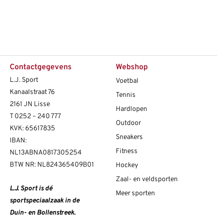
Contactgegevens
Webshop
L.J. Sport
Voetbal
Kanaalstraat 76
Tennis
2161 JN Lisse
Hardlopen
T
0252 – 240 777
Outdoor
KVK: 65617835
Sneakers
IBAN:
Fitness
NL13ABNA0817305254
BTW NR: NL824365409B01
Hockey
Zaal- en veldsporten
L.J. Sport is dé
Meer sporten
sportspeciaalzaak in de
Duin- en Bollenstreek.