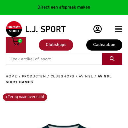
Direct een afspraak maken
0
Clubshops
Cadeaubon
HOME
/
PRODUCTEN
/
CLUBSHOPS
/
AV NSL
/
AV NSL
SHIRT DAMES