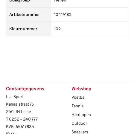
Artikelnummer
1041A182
Kleurnummer
102
Contactgegevens
Webshop
L.J. Sport
Voetbal
Kanaalstraat 76
Tennis
2161 JN Lisse
Hardlopen
T
0252 – 240 777
Outdoor
KVK: 65617835
Sneakers