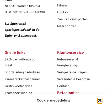
IBAN:
Fitness
NL13ABNA0817305254
BTW NR: NL824365409B01
Hockey
Zaal- en veldsporten
L.J. Sport is dé
Meer sporten
sportspeciaalzaak in de
Duin- en Bollenstreek.
Snelle links
Klantenservice
EXO-L enkelbrace op
Retourneren &
maat
terugbetaling
Sportkleding bedrukken
Veelgestelde vragen
Tennisracket bespannen
Verzenden & bezorgen
Gratis voetanalyse
Contact
Betaalopties
Teamsport kleding
Cookie mededeling
Maattabellen