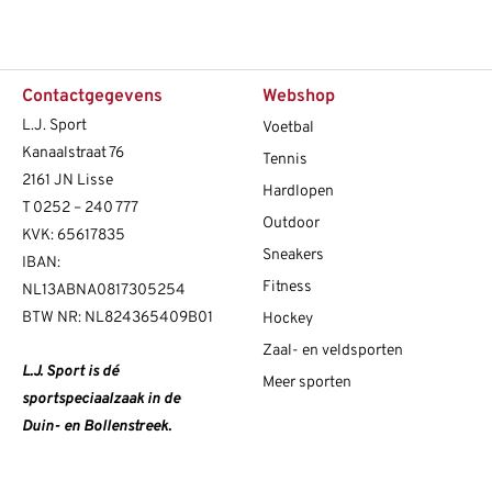
Contactgegevens
Webshop
L.J. Sport
Voetbal
Kanaalstraat 76
Tennis
2161 JN Lisse
Hardlopen
T
0252 – 240 777
Outdoor
KVK: 65617835
Sneakers
IBAN:
Fitness
NL13ABNA0817305254
BTW NR: NL824365409B01
Hockey
Zaal- en veldsporten
L.J. Sport is dé
Meer sporten
sportspeciaalzaak in de
Duin- en Bollenstreek.