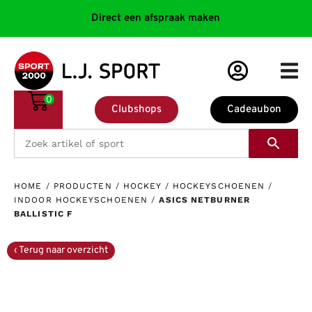
Direct een afspraak maken
0
Clubshops
Cadeaubon
HOME
/
PRODUCTEN
/
HOCKEY
/
HOCKEYSCHOENEN
/
INDOOR HOCKEYSCHOENEN
/
ASICS NETBURNER
BALLISTIC F