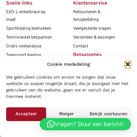
Snelle links
Klantenservice
EXO-L enkelbrace op
Retourneren &
maat
terugbetaling
Sportkleding bedrukken
Veelgestelde vragen
Tennisracket bespannen
Verzenden & bezorgen
Gratis voetanalyse
Contact
Betaalopties
Teamsport kleding
Cookie mededeling
Maattabellen
Clubshops
We gebruiken cookies om ervoor te zorgen dat onze
Social media
Vacatures
website zo soepel mogelijk draait. Als je doorgaat met het
gebruiken van de website, gaan we er vanuit dat je
Blogs
hiermee instemt.
Copyright L.J. Sport
|
Privacybeleid
|
Disclaimer
|
Algemene
voorwaarden
Accepteer
Weiger
Bekijk voorkeuren
LOWA
|
Adidas
|
Mizuno
|
Nike
|
Speedo
|
Asics
|
Babolat
|
Falke
|
Vragen? Stuur een bericht!
Privacybeleid
Superfeet