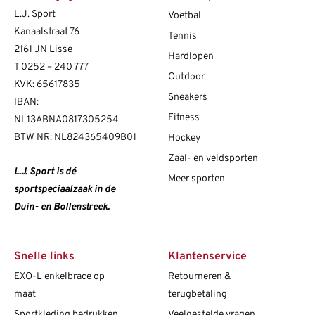
L.J. Sport
Voetbal
Kanaalstraat 76
Tennis
2161 JN Lisse
Hardlopen
T
0252 – 240 777
Outdoor
KVK: 65617835
Sneakers
IBAN:
Fitness
NL13ABNA0817305254
BTW NR: NL824365409B01
Hockey
Zaal- en veldsporten
L.J. Sport is dé
Meer sporten
sportspeciaalzaak in de
Duin- en Bollenstreek.
Snelle links
Klantenservice
EXO-L enkelbrace op
Retourneren &
maat
terugbetaling
Sportkleding bedrukken
Veelgestelde vragen