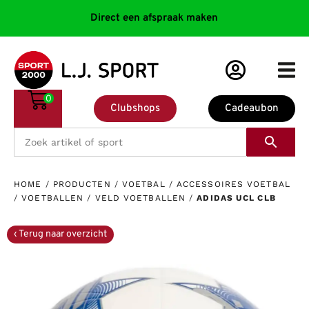
Direct een afspraak maken
0
Clubshops
Cadeaubon
HOME
/
PRODUCTEN
/
VOETBAL
/
ACCESSOIRES VOETBAL
/
VOETBALLEN
/
VELD VOETBALLEN
/
ADIDAS UCL CLB