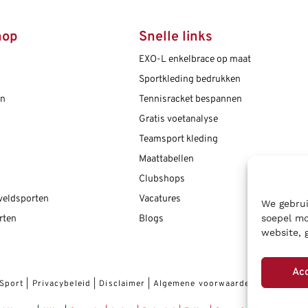
hop
Snelle links
EXO-L enkelbrace op maat
Sportkleding bedrukken
en
Tennisracket bespannen
Gratis voetanalyse
Teamsport kleding
Maattabellen
Clubshops
 veldsporten
Vacatures
We gebrui
soepel mo
rten
Blogs
website, 
Ac
 Sport
|
Privacybeleid
|
Disclaimer
|
Algemene voorwaarden