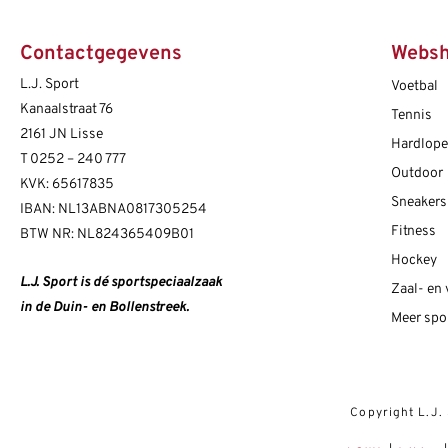
Contactgegevens
Webs
L.J. Sport
Voetbal
Kanaalstraat 76
Tennis
2161 JN Lisse
Hardlop
T
0252 – 240 777
Outdoor
KVK: 65617835
Sneakers
IBAN: NL13ABNA0817305254
Fitness
BTW NR: NL824365409B01
Hockey
L.J. Sport is dé sportspeciaalzaak
Zaal- en
in de Duin- en Bollenstreek.
Meer spo
Copyright L.J.