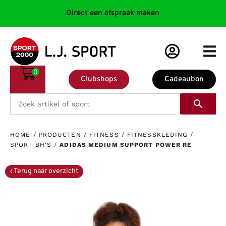
Direct een afspraak maken
0
Clubshops
Cadeaubon
HOME
/
PRODUCTEN
/
FITNESS
/
FITNESSKLEDING
/
SPORT BH'S
/
ADIDAS MEDIUM SUPPORT POWER RE