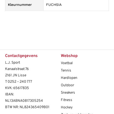
Kleurnummer
FUCHSIA
Contactgegevens
Webshop
L.J. Sport
Voetbal
Kanaalstraat 76
Tennis
2161 JN Lisse
Hardlopen
T
0252 – 240 777
Outdoor
KVK: 65617835
Sneakers
IBAN:
Fitness
NL13ABNA0817305254
BTW NR: NL824365409B01
Hockey