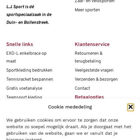
Zaal- en veldsporten
L.J. Sport is dé
Meer sporten
sportspeciaalzaak in de
Duin- en Bollenstreek.
Snelle links
Klantenservice
EXO-L enkelbrace op
Retourneren &
maat
terugbetaling
Sportkleding bedrukken
Veelgestelde vragen
Tennisracket bespannen
Verzenden & bezorgen
Gratis voetanalyse
Contact
Betaalopties
Teamsport kleding
Cookie mededeling
Maattabellen
Clubshops
We gebruiken cookies om ervoor te zorgen dat onze
Social media
Vacatures
website zo soepel mogelijk draait. Als je doorgaat met het
gebruiken van de website, gaan we er vanuit dat je
Blogs
hiermee instemt.