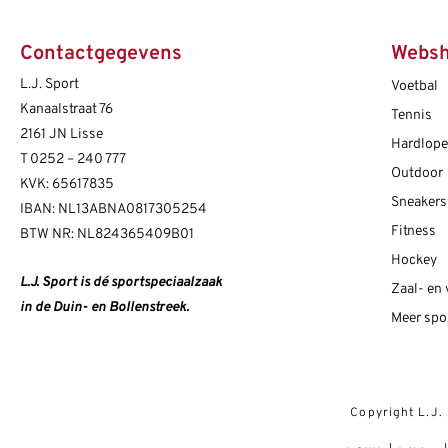
Contactgegevens
Webs
L.J. Sport
Voetbal
Kanaalstraat 76
Tennis
2161 JN Lisse
Hardlop
T
0252 – 240 777
Outdoor
KVK: 65617835
Sneakers
IBAN: NL13ABNA0817305254
Fitness
BTW NR: NL824365409B01
Hockey
L.J. Sport is dé sportspeciaalzaak
Zaal- en
in de Duin- en Bollenstreek.
Meer spo
Copyright L.J.