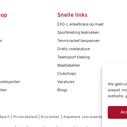
hop
Snelle links
EXO-L enkelbrace op maat
Sportkleding bedrukken
en
Tennisracket bespannen
Gratis voetanalyse
Teamsport kleding
Maattabellen
Clubshops
 veldsporten
Vacatures
We gebrui
soepel mo
rten
Blogs
website, 
Ac
 Sport
|
Privacybeleid
|
Disclaimer
|
Algemene voorwaarden