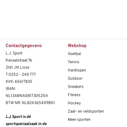
Contactgegevens
Webshop
L.J. Sport
Voetbal
Kanaalstraat 76
Tennis
2161 JN Lisse
Hardlopen
T
0252 – 240 777
Outdoor
KVK: 65617835
Sneakers
IBAN:
Fitness
NL13ABNA0817305254
BTW NR: NL824365409B01
Hockey
Zaal- en veldsporten
L.J. Sport is dé
Meer sporten
sportspeciaalzaak in de