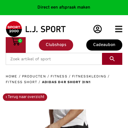
Direct een afspraak maken
0
Clubshops
Cadeaubon
HOME
/
PRODUCTEN
/
FITNESS
/
FITNESSKLEDING
/
FITNESS SHORT
/
ADIDAS D4R SHORT 2IN1