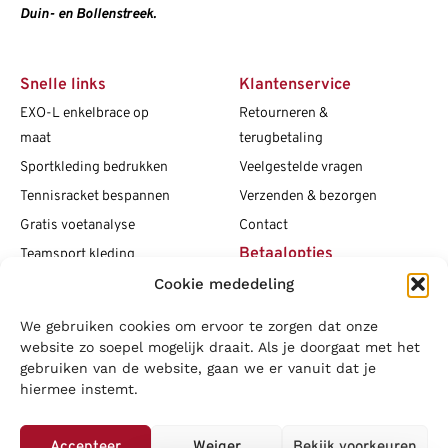
Duin- en Bollenstreek.
Snelle links
Klantenservice
EXO-L enkelbrace op
Retourneren &
maat
terugbetaling
Sportkleding bedrukken
Veelgestelde vragen
Tennisracket bespannen
Verzenden & bezorgen
Gratis voetanalyse
Contact
Betaalopties
Teamsport kleding
Cookie mededeling
Maattabellen
Clubshops
We gebruiken cookies om ervoor te zorgen dat onze
Social media
Vacatures
website zo soepel mogelijk draait. Als je doorgaat met het
gebruiken van de website, gaan we er vanuit dat je
Blogs
hiermee instemt.
Copyright L.J. Sport
|
Privacybeleid
|
Disclaimer
|
Algemene
voorwaarden
Accepteer
Weiger
Bekijk voorkeuren