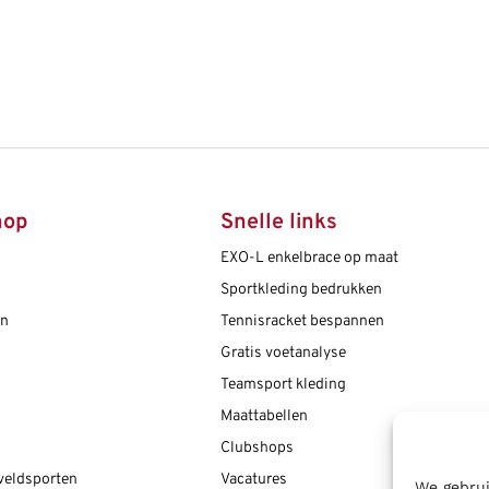
hop
Snelle links
EXO-L enkelbrace op maat
Sportkleding bedrukken
en
Tennisracket bespannen
Gratis voetanalyse
Teamsport kleding
Maattabellen
Clubshops
 veldsporten
Vacatures
We gebrui