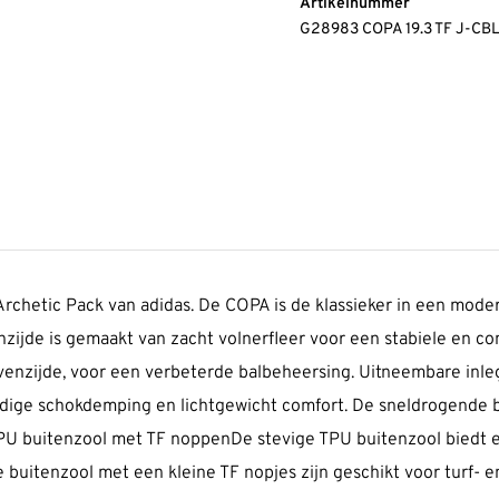
Artikelnummer
G28983 COPA 19.3 TF J-C
Archetic Pack van adidas. De COPA is de klassieker in een mode
jde is gemaakt van zacht volnerfleer voor een stabiele en comf
venzijde, voor een verbeterde balbeheersing. Uitneembare inl
odige schokdemping en lichtgewicht comfort. De sneldrogende 
TPU buitenzool met TF noppenDe stevige TPU buitenzool biedt e
uitenzool met een kleine TF nopjes zijn geschikt voor turf- en