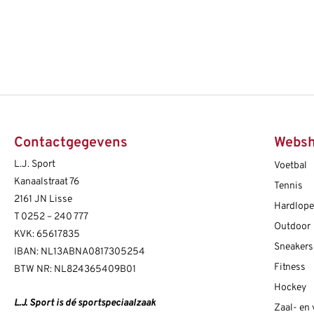
Contactgegevens
Webs
L.J. Sport
Voetbal
Kanaalstraat 76
Tennis
2161 JN Lisse
Hardlop
T
0252 – 240 777
Outdoor
KVK: 65617835
Sneakers
IBAN: NL13ABNA0817305254
Fitness
BTW NR: NL824365409B01
Hockey
L.J. Sport is dé sportspeciaalzaak
Zaal- en