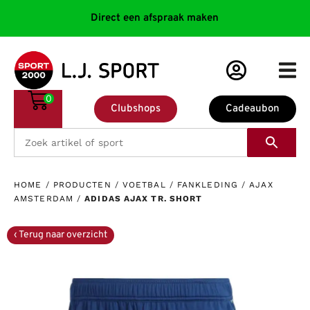
Direct een afspraak maken
0
Clubshops
Cadeaubon
HOME
/
PRODUCTEN
/
VOETBAL
/
FANKLEDING
/
AJAX
AMSTERDAM
/
ADIDAS AJAX TR. SHORT