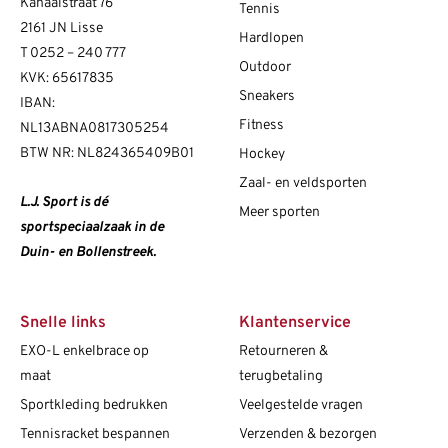
Kanaalstraat 76
Tennis
2161 JN Lisse
Hardlopen
T
0252 – 240 777
Outdoor
KVK: 65617835
Sneakers
IBAN:
Fitness
NL13ABNA0817305254
BTW NR: NL824365409B01
Hockey
Zaal- en veldsporten
L.J. Sport is dé
Meer sporten
sportspeciaalzaak in de
Duin- en Bollenstreek.
Snelle links
Klantenservice
EXO-L enkelbrace op
Retourneren &
maat
terugbetaling
Sportkleding bedrukken
Veelgestelde vragen
Tennisracket bespannen
Verzenden & bezorgen