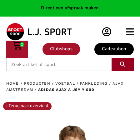
Direct een afspraak maken
0
Clubshops
Cadeaubon
HOME
/
PRODUCTEN
/
VOETBAL
/
FANKLEDING
/
AJAX
AMSTERDAM
/
ADIDAS AJAX A JSY Y 000