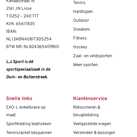
Kanaalstraat 76
Tennis
2161 JN Lisse
Hardlopen
T
0252 – 240 777
Outdoor
KVK: 65617835
Sneakers
IBAN:
Fitness
NL13ABNA0817305254
BTW NR: NL824365409B01
Hockey
Zaal- en veldsporten
L.J. Sport is dé
Meer sporten
sportspeciaalzaak in de
Duin- en Bollenstreek.
Snelle links
Klantenservice
EXO-L enkelbrace op
Retourneren &
maat
terugbetaling
Sportkleding bedrukken
Veelgestelde vragen
Tennisracket bespannen
Verzenden & bezorgen