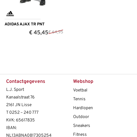
ADIDAS AJAX TR PNT
€
45,45
€
64,95
Contactgegevens
Webshop
L.J. Sport
Voetbal
Kanaalstraat 76
Tennis
2161 JN Lisse
Hardlopen
T
0252 – 240 777
Outdoor
KVK: 65617835
Sneakers
IBAN:
Fitness
NL13ABNA0817305254