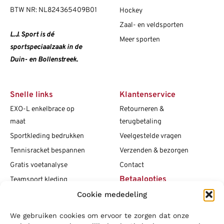
BTW NR: NL824365409B01
Hockey
Zaal- en veldsporten
L.J. Sport is dé
Meer sporten
sportspeciaalzaak in de
Duin- en Bollenstreek.
Snelle links
Klantenservice
EXO-L enkelbrace op
Retourneren &
maat
terugbetaling
Sportkleding bedrukken
Veelgestelde vragen
Tennisracket bespannen
Verzenden & bezorgen
Gratis voetanalyse
Contact
Betaalopties
Teamsport kleding
Maattabellen
Cookie mededeling
Clubshops
We gebruiken cookies om ervoor te zorgen dat onze
Social media
Vacatures