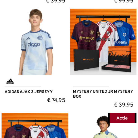
€
39,95
€
99,95
MYSTERY UNITED JR MYSTERY
ADIDAS AJAX 3 JERSEY Y
BOX
€
74,95
€
39,95
Actie