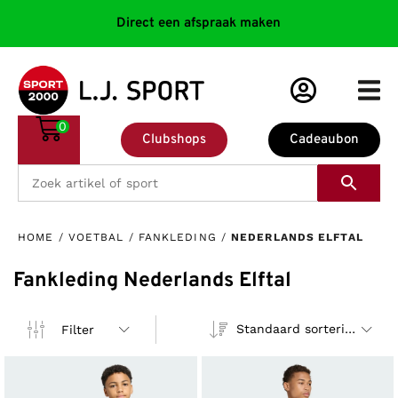
Direct een afspraak maken
0
Clubshops
Cadeaubon
HOME
/
VOETBAL
/
FANKLEDING
/
NEDERLANDS ELFTAL
Fankleding Nederlands Elftal
Standaard sortering
Filter