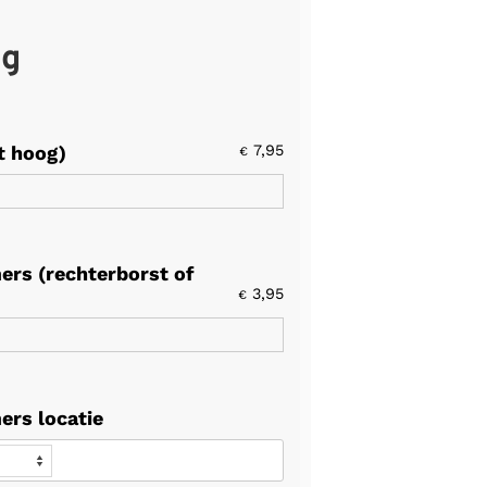
ng
t hoog)
7,95
€
ers (rechterborst of
3,95
€
ers locatie