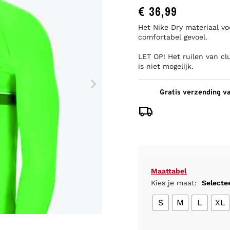
nderkleding
rt lange mouwen
en
 lange mouw
Hockey shorts
€
36,99
Sport BH
Sport BH’s
eken
rt
Hockey trainingsbroeken
Technisch ondergoed
Sportsokken
Het Nike Dry materiaal vo
comfortabel gevoel.
ks/sweaters
Hockey trainingsjacks/truien
Technisch ondergoed
LET OP! Het ruilen van cl
en
Technisch ondergoed
is niet mogelijk.
Gratis verzending v
s
Maattabel
Kies je maat:
Selecte
S
M
L
XL