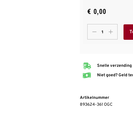
€
0,00
T
Snelle verzending
Niet goed? Geld te
Artikelnummer
893624-361 OGC