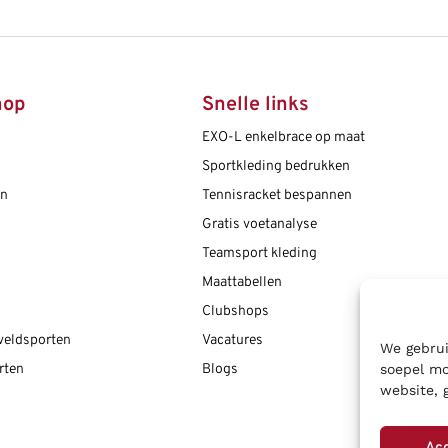
hop
Snelle links
EXO-L enkelbrace op maat
Sportkleding bedrukken
en
Tennisracket bespannen
Gratis voetanalyse
Teamsport kleding
Maattabellen
Clubshops
 veldsporten
Vacatures
We gebrui
soepel mo
rten
Blogs
website, 