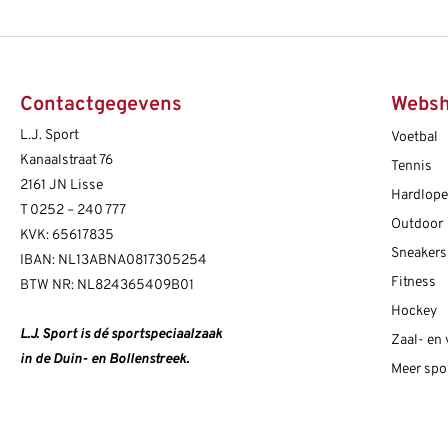
Contactgegevens
Webs
L.J. Sport
Voetbal
Kanaalstraat 76
Tennis
2161 JN Lisse
Hardlop
T
0252 – 240 777
Outdoor
KVK: 65617835
Sneakers
IBAN: NL13ABNA0817305254
Fitness
BTW NR: NL824365409B01
Hockey
L.J. Sport is dé sportspeciaalzaak
Zaal- en
in de Duin- en Bollenstreek.
Meer spo