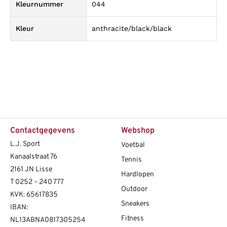
Kleurnummer
044
Kleur
anthracite/black/black
Contactgegevens
Webshop
L.J. Sport
Voetbal
Kanaalstraat 76
Tennis
2161 JN Lisse
Hardlopen
T
0252 – 240 777
Outdoor
KVK: 65617835
Sneakers
IBAN:
Fitness
NL13ABNA0817305254