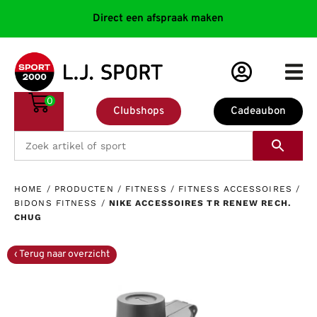
Direct een afspraak maken
0
Clubshops
Cadeaubon
HOME
/
PRODUCTEN
/
FITNESS
/
FITNESS ACCESSOIRES
/
BIDONS FITNESS
/
NIKE ACCESSOIRES TR RENEW RECH.
CHUG