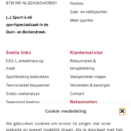
BTW NR: NL824365409B01
Hockey
Zaal- en veldsporten
L.J. Sport is dé
Meer sporten
sportspeciaalzaak in de
Duin- en Bollenstreek.
Snelle links
Klantenservice
EXO-L enkelbrace op
Retourneren &
maat
terugbetaling
Sportkleding bedrukken
Veelgestelde vragen
Tennisracket bespannen
Verzenden & bezorgen
Gratis voetanalyse
Contact
Betaalopties
Teamsport kleding
Cookie mededeling
Maattabellen
Clubshops
We gebruiken cookies om ervoor te zorgen dat onze
Social media
Vacatures
website zo soepel mogelijk draait. Als je doorgaat met het