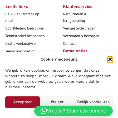
Snelle links
Klantenservice
EXO-L enkelbrace op
Retourneren &
maat
terugbetaling
Sportkleding bedrukken
Veelgestelde vragen
Tennisracket bespannen
Verzenden & bezorgen
Gratis voetanalyse
Contact
Betaalopties
Teamsport kleding
Cookie mededeling
Maattabellen
Clubshops
We gebruiken cookies om ervoor te zorgen dat onze
Social media
Vacatures
website zo soepel mogelijk draait. Als je doorgaat met het
gebruiken van de website, gaan we er vanuit dat je
Blogs
hiermee instemt.
Copyright L.J. Sport
|
Privacybeleid
|
Disclaimer
|
Algemene
voorwaarden
Accepteer
Weiger
Bekijk voorkeuren
LOWA
|
Adidas
|
Mizuno
|
Nike
|
Speedo
|
Asics
|
Babolat
|
Falke
|
Vragen? Stuur een bericht!
Privacybeleid
Superfeet