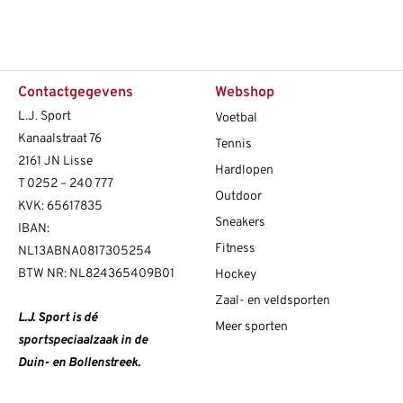
Contactgegevens
Webshop
L.J. Sport
Voetbal
Kanaalstraat 76
Tennis
2161 JN Lisse
Hardlopen
T
0252 – 240 777
Outdoor
KVK: 65617835
Sneakers
IBAN:
Fitness
NL13ABNA0817305254
BTW NR: NL824365409B01
Hockey
Zaal- en veldsporten
L.J. Sport is dé
Meer sporten
sportspeciaalzaak in de
Duin- en Bollenstreek.