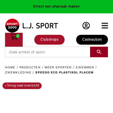
Direct een afspraak maken
0
Clubshops
Cadeaubon
HOME
/
PRODUCTEN
/
MEER SPORTEN
/
ZWEMMEN
/
ZWEMKLEDING
/
SPEEDO ECO PLASTISOL PLACEM