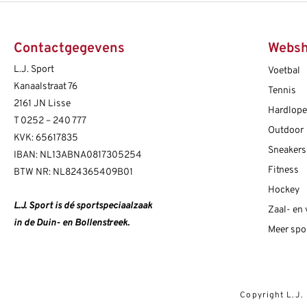
Contactgegevens
Webs
L.J. Sport
Voetbal
Kanaalstraat 76
Tennis
2161 JN Lisse
Hardlop
T
0252 – 240 777
Outdoor
KVK: 65617835
Sneakers
IBAN: NL13ABNA0817305254
Fitness
BTW NR: NL824365409B01
Hockey
L.J. Sport is dé sportspeciaalzaak
Zaal- en
in de Duin- en Bollenstreek.
Meer spo
Copyright L.J.