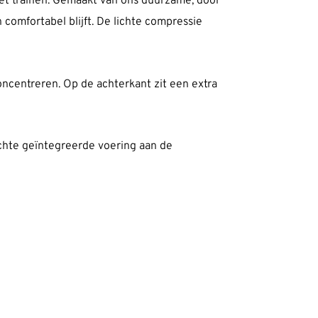
het trainen. Gemaakt van ons duurzame, door
comfortabel blijft. De lichte compressie
 concentreren. Op de achterkant zit een extra
achte geïntegreerde voering aan de