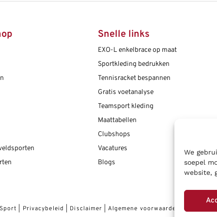
hop
Snelle links
EXO-L enkelbrace op maat
Sportkleding bedrukken
en
Tennisracket bespannen
Gratis voetanalyse
Teamsport kleding
Maattabellen
Clubshops
 veldsporten
Vacatures
We gebrui
soepel mo
rten
Blogs
website, 
Ac
 Sport
|
Privacybeleid
|
Disclaimer
|
Algemene voorwaarden