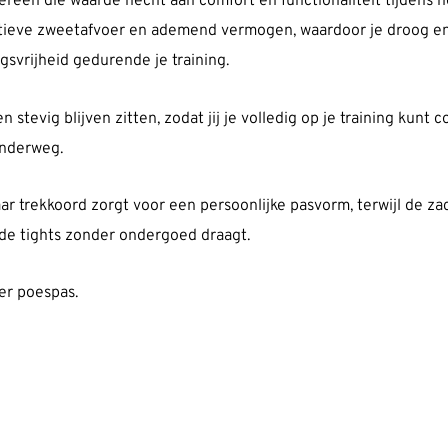
reen die waarde hecht aan comfort en functionaliteit tijdens 
ctieve zweetafvoer en ademend vermogen, waardoor je droog en 
svrijheid gedurende je training.
 stevig blijven zitten, zodat jij je volledig op je training kunt
onderweg.
ar trekkoord zorgt voor een persoonlijke pasvorm, terwijl de z
e de tights zonder ondergoed draagt.
er poespas.