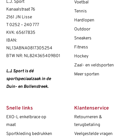
L.J. Sport
Voetbal
Kanaalstraat 76
Tennis
2161 JN Lisse
Hardlopen
T
0252 – 240 777
Outdoor
KVK: 65617835
Sneakers
IBAN:
Fitness
NL13ABNA0817305254
BTW NR: NL824365409B01
Hockey
Zaal- en veldsporten
L.J. Sport is dé
Meer sporten
sportspeciaalzaak in de
Duin- en Bollenstreek.
Snelle links
Klantenservice
EXO-L enkelbrace op
Retourneren &
maat
terugbetaling
Sportkleding bedrukken
Veelgestelde vragen