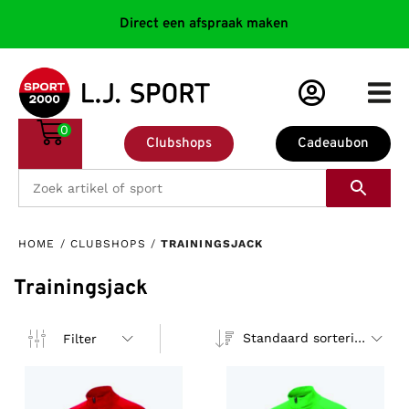
Direct een afspraak maken
0
Clubshops
Cadeaubon
HOME
/
CLUBSHOPS
/
TRAININGSJACK
Trainingsjack
Standaard sortering
Filter