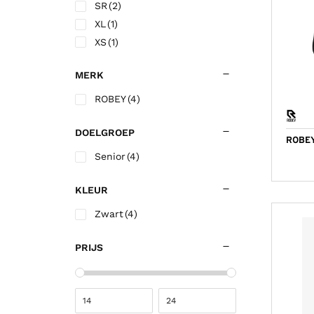
SR
(2)
Korfbalschoenen outdoor
Sportrokjes
Technische o
Hardloop shi
Wandelsokk
Fitness shirt
XL
(1)
Squashschoenen
Technisch ondergoed
Trainingsbro
Hardloop sho
Fitness short
XS
(1)
Volleybalschoenen
Trainingsbroek
Trainingsjac
MERK
Trainingsjack/sweater
Voetbalkous
ROBEY
(4)
Trainingspak
Voetbalshirts
Jassen
Voetbalshort
DOELGROEP
ROBEY
Senior
(4)
KLEUR
Zwart
(4)
PRIJS