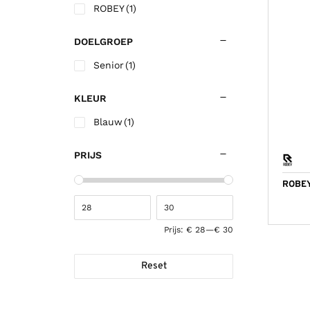
Korfbalschoenen outdoor
ROBEY
(1)
Sportrokjes
Technische o
Hardloop shi
Wandelsokk
Fitness shirt
Squashschoenen
Technisch ondergoed
Trainingsbro
Hardloop sho
Fitness short
DOELGROEP
Volleybalschoenen
Trainingsbroek
Trainingsjac
Senior
(1)
Trainingsjack/sweater
Voetbalkous
KLEUR
Trainingspak
Voetbalshirts
Blauw
(1)
Jassen
Voetbalshort
PRIJS
ROBEY
Prijs:
€ 28
—
€ 30
Reset