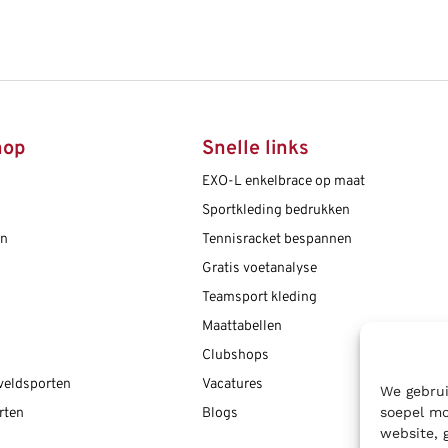
hop
Snelle links
EXO-L enkelbrace op maat
Sportkleding bedrukken
en
Tennisracket bespannen
Gratis voetanalyse
Teamsport kleding
Maattabellen
Clubshops
 veldsporten
Vacatures
We gebrui
soepel mo
rten
Blogs
website, 