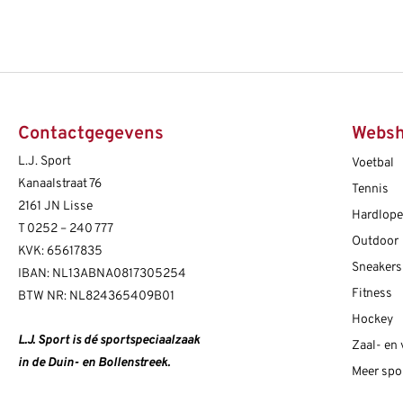
Contactgegevens
Webs
L.J. Sport
Voetbal
Kanaalstraat 76
Tennis
2161 JN Lisse
Hardlop
T
0252 – 240 777
Outdoor
KVK: 65617835
Sneakers
IBAN: NL13ABNA0817305254
Fitness
BTW NR: NL824365409B01
Hockey
L.J. Sport is dé sportspeciaalzaak
Zaal- en
in de Duin- en Bollenstreek.
Meer spo