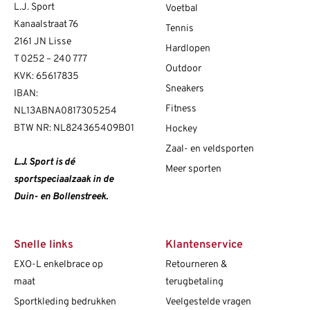
L.J. Sport
Voetbal
Kanaalstraat 76
Tennis
2161 JN Lisse
Hardlopen
T
0252 – 240 777
Outdoor
KVK: 65617835
Sneakers
IBAN:
Fitness
NL13ABNA0817305254
BTW NR: NL824365409B01
Hockey
Zaal- en veldsporten
L.J. Sport is dé
Meer sporten
sportspeciaalzaak in de
Duin- en Bollenstreek.
Snelle links
Klantenservice
EXO-L enkelbrace op
Retourneren &
maat
terugbetaling
Sportkleding bedrukken
Veelgestelde vragen