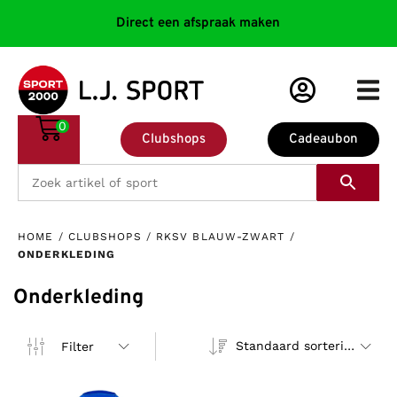
Direct een afspraak maken
0
Clubshops
Cadeaubon
HOME
/
CLUBSHOPS
/
RKSV BLAUW-ZWART
/
ONDERKLEDING
Onderkleding
Standaard sortering
Filter