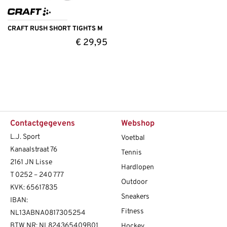
CRAFT RUSH SHORT TIGHTS M
€
29,95
Contactgegevens
Webshop
L.J. Sport
Voetbal
Kanaalstraat 76
Tennis
2161 JN Lisse
Hardlopen
T
0252 – 240 777
Outdoor
KVK: 65617835
Sneakers
IBAN:
Fitness
NL13ABNA0817305254
BTW NR: NL824365409B01
Hockey