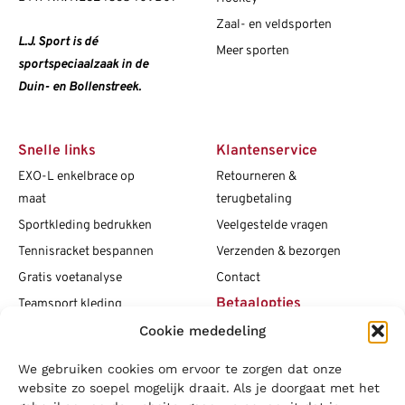
Zaal- en veldsporten
L.J. Sport is dé
Meer sporten
sportspeciaalzaak in de
Duin- en Bollenstreek.
Snelle links
Klantenservice
EXO-L enkelbrace op
Retourneren &
maat
terugbetaling
Sportkleding bedrukken
Veelgestelde vragen
Tennisracket bespannen
Verzenden & bezorgen
Gratis voetanalyse
Contact
Betaalopties
Teamsport kleding
Cookie mededeling
Maattabellen
Clubshops
We gebruiken cookies om ervoor te zorgen dat onze
Social media
Vacatures
website zo soepel mogelijk draait. Als je doorgaat met het