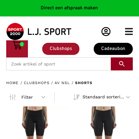
Direct een afspraak maken
0
Clubshops
Cadeaubon
HOME
/
CLUBSHOPS
/
AV NSL
/
SHORTS
Standaard sortering
Filter