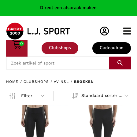
Direct een afspraak maken
0
Clubshops
Cadeaubon
HOME
/
CLUBSHOPS
/
AV NSL
/
BROEKEN
Standaard sortering
Filter