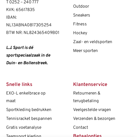
T
0252 – 240 777
Outdoor
KVK: 65617835
Sneakers
IBAN:
Fitness
NL13ABNA0817305254
BTW NR: NL824365409B01
Hockey
Zaal- en veldsporten
L.J. Sport is dé
Meer sporten
sportspeciaalzaak in de
Duin- en Bollenstreek.
Snelle links
Klantenservice
EXO-L enkelbrace op
Retourneren &
maat
terugbetaling
Sportkleding bedrukken
Veelgestelde vragen
Tennisracket bespannen
Verzenden & bezorgen
Gratis voetanalyse
Contact
Betaalopties
Teamsport kleding