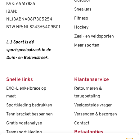
Outdoor
KVK: 65617835
Sneakers
IBAN:
Fitness
NL13ABNA0817305254
BTW NR: NL824365409B01
Hockey
Zaal- en veldsporten
L.J. Sport is dé
Meer sporten
sportspeciaalzaak in de
Duin- en Bollenstreek.
Snelle links
Klantenservice
EXO-L enkelbrace op
Retourneren &
maat
terugbetaling
Sportkleding bedrukken
Veelgestelde vragen
Tennisracket bespannen
Verzenden & bezorgen
Gratis voetanalyse
Contact
Betaalopties
Teamsport kleding