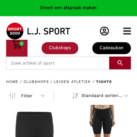
Direct een afspraak maken
0
Clubshops
Cadeaubon
HOME
/
CLUBSHOPS
/
LEIDEN ATLETIEK
/
TIGHTS
Standaard sortering
Filter