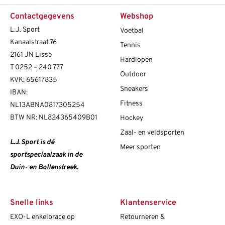
Contactgegevens
Webshop
L.J. Sport
Voetbal
Kanaalstraat 76
Tennis
2161 JN Lisse
Hardlopen
T
0252 – 240 777
Outdoor
KVK: 65617835
Sneakers
IBAN:
Fitness
NL13ABNA0817305254
BTW NR: NL824365409B01
Hockey
Zaal- en veldsporten
L.J. Sport is dé
Meer sporten
sportspeciaalzaak in de
Duin- en Bollenstreek.
Snelle links
Klantenservice
EXO-L enkelbrace op
Retourneren &