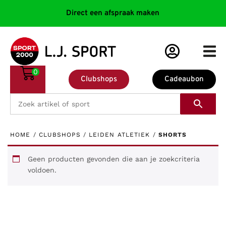
Direct een afspraak maken
0
Clubshops
Cadeaubon
HOME
/
CLUBSHOPS
/
LEIDEN ATLETIEK
/
SHORTS
Geen producten gevonden die aan je zoekcriteria
voldoen.