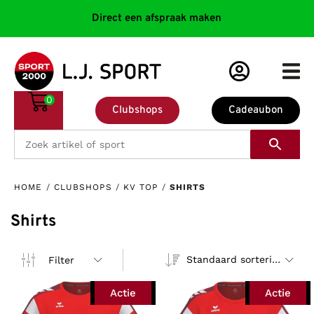
Direct een afspraak maken
0
Clubshops
Cadeaubon
HOME
/
CLUBSHOPS
/
KV TOP
/
SHIRTS
Shirts
Standaard sortering
Filter
Actie
Actie