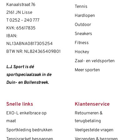
Kanaalstraat 76
Tennis
2161 JN Lisse
Hardlopen
T
0252 – 240 777
Outdoor
KVK: 65617835
Sneakers
IBAN:
Fitness
NL13ABNA0817305254
BTW NR: NL824365409B01
Hockey
Zaal- en veldsporten
L.J. Sport is dé
Meer sporten
sportspeciaalzaak in de
Duin- en Bollenstreek.
Snelle links
Klantenservice
EXO-L enkelbrace op
Retourneren &
maat
terugbetaling
Sportkleding bedrukken
Veelgestelde vragen
Tennisracket bespannen
Verzenden & bezorgen