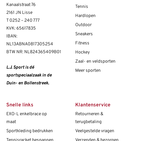
Kanaalstraat 76
Tennis
2161 JN Lisse
Hardlopen
T
0252 – 240 777
Outdoor
KVK: 65617835
Sneakers
IBAN:
Fitness
NL13ABNA0817305254
BTW NR: NL824365409B01
Hockey
Zaal- en veldsporten
L.J. Sport is dé
Meer sporten
sportspeciaalzaak in de
Duin- en Bollenstreek.
Snelle links
Klantenservice
EXO-L enkelbrace op
Retourneren &
maat
terugbetaling
Sportkleding bedrukken
Veelgestelde vragen
Tennisracket bespannen
Verzenden & bezorgen