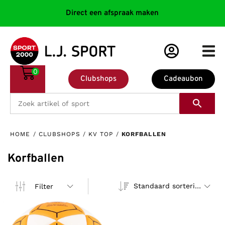
Direct een afspraak maken
0
Clubshops
Cadeaubon
HOME
/
CLUBSHOPS
/
KV TOP
/
KORFBALLEN
Korfballen
Standaard sortering
Filter