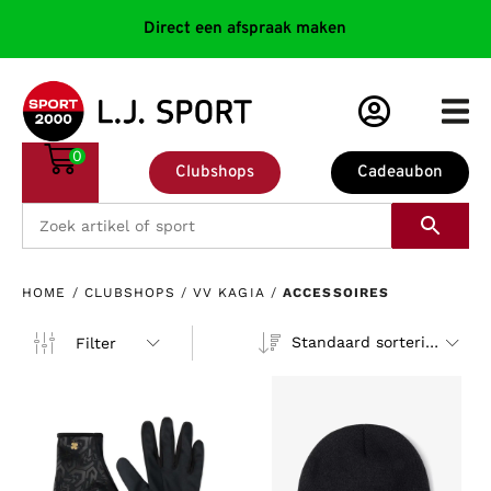
Direct een afspraak maken
0
Clubshops
Cadeaubon
HOME
/
CLUBSHOPS
/
VV KAGIA
/
ACCESSOIRES
Standaard sortering
Filter