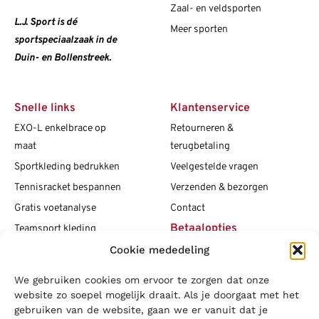
Zaal- en veldsporten
L.J. Sport is dé
Meer sporten
sportspeciaalzaak in de
Duin- en Bollenstreek.
Snelle links
Klantenservice
EXO-L enkelbrace op
Retourneren &
maat
terugbetaling
Sportkleding bedrukken
Veelgestelde vragen
Tennisracket bespannen
Verzenden & bezorgen
Gratis voetanalyse
Contact
Betaalopties
Teamsport kleding
Cookie mededeling
Maattabellen
Clubshops
We gebruiken cookies om ervoor te zorgen dat onze
Social media
Vacatures
website zo soepel mogelijk draait. Als je doorgaat met het
gebruiken van de website, gaan we er vanuit dat je
Blogs