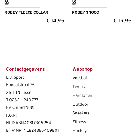
ROBEY FLEECE COLLAR
ROBEY SNOOD
€
14,95
€
19,95
Contactgegevens
Webshop
L.J. Sport
Voetbal
Kanaalstraat 76
Tennis
2161 JN Lisse
Hardlopen
T
0252 – 240 777
Outdoor
KVK: 65617835
Sneakers
IBAN:
Fitness
NL13ABNA0817305254
BTW NR: NL824365409B01
Hockey