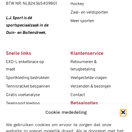
BTW NR: NL824365409B01
Hockey
Zaal- en veldsporten
L.J. Sport is dé
Meer sporten
sportspeciaalzaak in de
Duin- en Bollenstreek.
Snelle links
Klantenservice
EXO-L enkelbrace op
Retourneren &
maat
terugbetaling
Sportkleding bedrukken
Veelgestelde vragen
Tennisracket bespannen
Verzenden & bezorgen
Gratis voetanalyse
Contact
Betaalopties
Teamsport kleding
Cookie mededeling
Maattabellen
Clubshops
We gebruiken cookies om ervoor te zorgen dat onze
Social media
Vacatures
website zo soepel mogelijk draait. Als je doorgaat met het