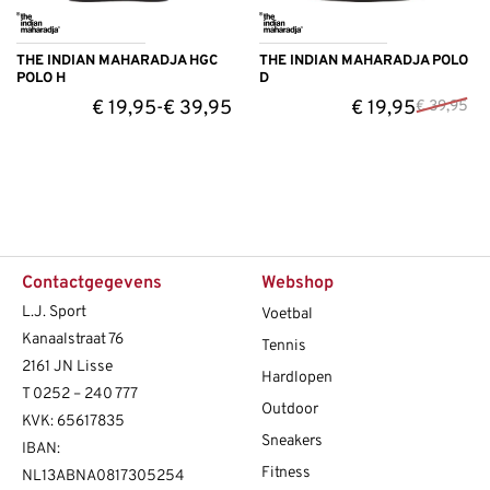
THE INDIAN MAHARADJA HGC
THE INDIAN MAHARADJA POLO
POLO H
D
€
19,95
€
39,95
€
19,95
-
€
39,95
Contactgegevens
Webshop
L.J. Sport
Voetbal
Kanaalstraat 76
Tennis
2161 JN Lisse
Hardlopen
T
0252 – 240 777
Outdoor
KVK: 65617835
Sneakers
IBAN:
Fitness
NL13ABNA0817305254