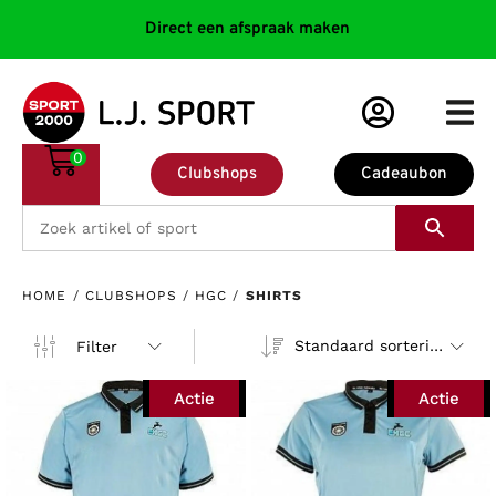
Direct een afspraak maken
0
Clubshops
Cadeaubon
HOME
/
CLUBSHOPS
/
HGC
/
SHIRTS
Standaard sortering
Filter
Actie
Actie