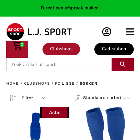
Direct een afspraak maken
0
Clubshops
Cadeaubon
HOME
/
CLUBSHOPS
/
FC LISSE
/
SOKKEN
Standaard sortering
Filter
Actie