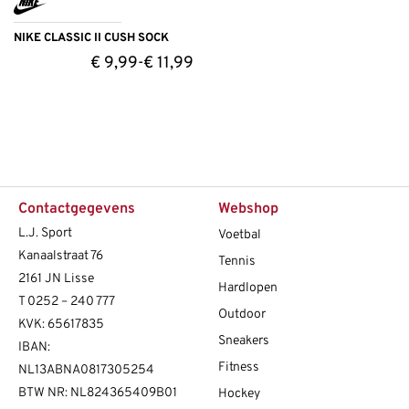
NIKE CLASSIC II CUSH SOCK
€
9,99
€
11,99
-
Contactgegevens
Webshop
L.J. Sport
Voetbal
Kanaalstraat 76
Tennis
2161 JN Lisse
Hardlopen
T
0252 – 240 777
Outdoor
KVK: 65617835
Sneakers
IBAN:
Fitness
NL13ABNA0817305254
BTW NR: NL824365409B01
Hockey