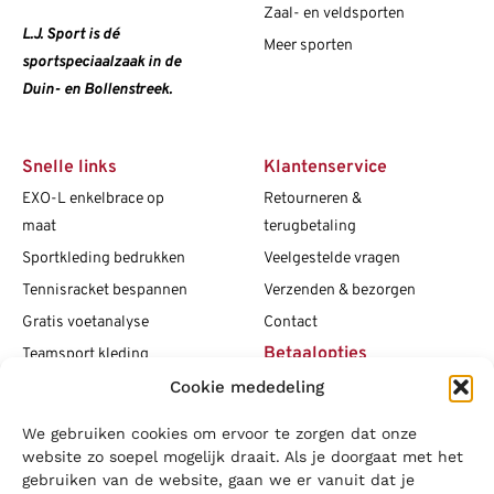
Zaal- en veldsporten
L.J. Sport is dé
Meer sporten
sportspeciaalzaak in de
Duin- en Bollenstreek.
Snelle links
Klantenservice
EXO-L enkelbrace op
Retourneren &
maat
terugbetaling
Sportkleding bedrukken
Veelgestelde vragen
Tennisracket bespannen
Verzenden & bezorgen
Gratis voetanalyse
Contact
Betaalopties
Teamsport kleding
Cookie mededeling
Maattabellen
Clubshops
We gebruiken cookies om ervoor te zorgen dat onze
Social media
Vacatures
website zo soepel mogelijk draait. Als je doorgaat met het
gebruiken van de website, gaan we er vanuit dat je
Blogs