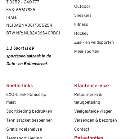
T
0252 – 240 777
Outdoor
KVK: 65617835
Sneakers
IBAN:
Fitness
NL13ABNA0817305254
BTW NR: NL824365409B01
Hockey
Zaal- en veldsporten
L.J. Sport is dé
Meer sporten
sportspeciaalzaak in de
Duin- en Bollenstreek.
Snelle links
Klantenservice
EXO-L enkelbrace op
Retourneren &
maat
terugbetaling
Sportkleding bedrukken
Veelgestelde vragen
Tennisracket bespannen
Verzenden & bezorgen
Gratis voetanalyse
Contact
Betaalopties
Teamsport kleding