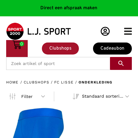
Direct een afspraak maken
0
Clubshops
Cadeaubon
HOME
/
CLUBSHOPS
/
FC LISSE
/
ONDERKLEDING
Standaard sortering
Filter