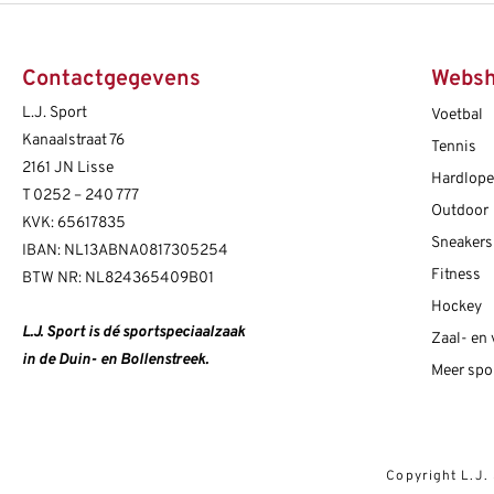
Korfbalschoenen outdoor
Sportrokjes
Technische o
Hardloop shi
Wandelsokk
Fitness shirt
Squashschoenen
Technisch ondergoed
Trainingsbro
Hardloop sho
Fitness short
Contactgegevens
Webs
Volleybalschoenen
Trainingsbroek
Trainingsjac
L.J. Sport
Voetbal
Trainingsjack/sweater
Voetbalkous
Kanaalstraat 76
Tennis
Trainingspak
Voetbalshirts
2161 JN Lisse
Hardlop
T
0252 – 240 777
Jassen
Voetbalshort
Outdoor
KVK: 65617835
Sneakers
IBAN: NL13ABNA0817305254
Fitness
BTW NR: NL824365409B01
Hockey
L.J. Sport is dé sportspeciaalzaak
Zaal- en
in de Duin- en Bollenstreek.
Meer spo
Copyright L.J.