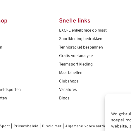
nderkleding
rt lange mouwen
en
 lange mouw
Hockey shorts
Sport BH
Sport BH’s
eken
rt
Hockey trainingsbroeken
Technisch ondergoed
Sportsokken
hop
Snelle links
ks/sweaters
Hockey trainingsjacks/truien
Technisch ondergoed
EXO-L enkelbrace op maat
en
Technisch ondergoed
Sportkleding bedrukken
en
Tennisracket bespannen
s
Gratis voetanalyse
Teamsport kleding
Maattabellen
Clubshops
 veldsporten
Vacatures
rten
Blogs
We gebrui
soepel mo
website, 
 Sport
|
Privacybeleid
|
Disclaimer
|
Algemene voorwaarden