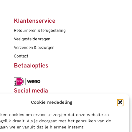
Verzorging en sportvoeding
Verzorging en sportvoeding
Hoofd- polsbanden
Hockeytassen
Tennisgrips
Voetbaltassen
Winter hardloopaccessoires
Sportzooltjes
Hoofd- polsbanden
Tennistassen
Klantenservice
Winter accessoires
Overige accessoires
Verzorging en sportvoeding
Sportzooltjes
Verzorging en sportvoeding
Retourneren & terugbetaling
Overige accessoires
Overige accessoires
Verzorging en sportvoeding
Overige accessoires
Veelgestelde vragen
Overige accessoires
Verzenden & bezorgen
Contact
Betaalopties
Social media
Cookie mededeling
ken cookies om ervoor te zorgen dat onze website zo
gelijk draait. Als je doorgaat met het gebruiken van de
gaan we er vanuit dat je hiermee instemt.