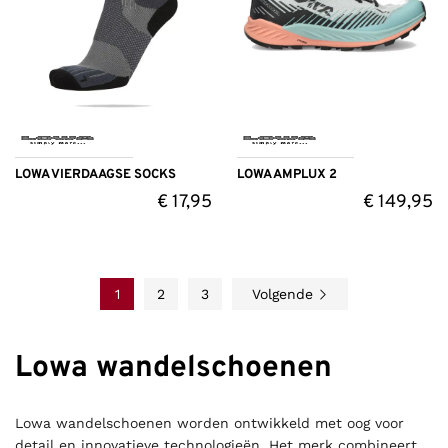
LOWA VIERDAAGSE SOCKS
LOWA AMPLUX 2
€
17,95
€
149,95
1
2
3
Volgende
Lowa wandelschoenen
Lowa wandelschoenen worden ontwikkeld met oog voor
detail en innovatieve technologieën. Het merk combineert