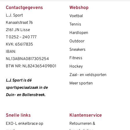
Contactgegevens
Webshop
L.J. Sport
Voetbal
Kanaalstraat 76
Tennis
2161 JN Lisse
Hardlopen
T
0252 – 240 777
Outdoor
KVK: 65617835
Sneakers
IBAN:
Fitness
NL13ABNA0817305254
BTW NR: NL824365409B01
Hockey
Zaal- en veldsporten
L.J. Sport is dé
Meer sporten
sportspeciaalzaak in de
Duin- en Bollenstreek.
Snelle links
Klantenservice
EXO-L enkelbrace op
Retourneren &