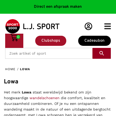
Direct een afspraak maken
0
Clubshops
Cadeaubon
HOME
/
LOWA
Lowa
Het merk
Lowa
staat wereldwijd bekend om zijn
hoogwaardige
wandelschoenen
die comfort, kwaliteit en
duurzaamheid combineren. Of je nu een ontspannen
wandeling maakt in de natuur of een uitdagende bergtocht
onderneemt, met Lowa schoenen ben je verzekerd van