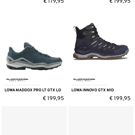
€
179,95
€
199,95
LOWA MADDOX PRO LT GTX LO
LOWA INNOVO GTX MID
€
199,95
€
199,95