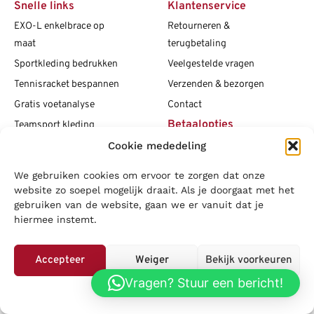
Snelle links
Klantenservice
EXO-L enkelbrace op
Retourneren &
maat
terugbetaling
Sportkleding bedrukken
Veelgestelde vragen
Tennisracket bespannen
Verzenden & bezorgen
Gratis voetanalyse
Contact
Betaalopties
Teamsport kleding
Cookie mededeling
Maattabellen
Clubshops
We gebruiken cookies om ervoor te zorgen dat onze
Social media
Vacatures
website zo soepel mogelijk draait. Als je doorgaat met het
gebruiken van de website, gaan we er vanuit dat je
Blogs
hiermee instemt.
Copyright L.J. Sport
|
Privacybeleid
|
Disclaimer
|
Algemene
voorwaarden
Accepteer
Weiger
Bekijk voorkeuren
LOWA
|
Adidas
|
Mizuno
|
Nike
|
Speedo
|
Asics
|
Babolat
|
Falke
|
Vragen? Stuur een bericht!
Privacybeleid
Superfeet