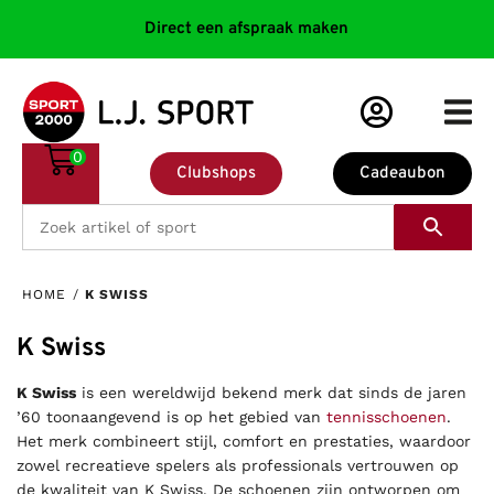
Direct een afspraak maken
0
Clubshops
Cadeaubon
HOME
/
K SWISS
K Swiss
K Swiss
is een wereldwijd bekend merk dat sinds de jaren
’60 toonaangevend is op het gebied van
tennisschoenen
.
Het merk combineert stijl, comfort en prestaties, waardoor
zowel recreatieve spelers als professionals vertrouwen op
de kwaliteit van K Swiss. De schoenen zijn ontworpen om