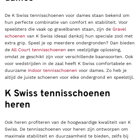
De K Swiss tennisschoenen voor dames staan bekend om
hun perfecte combinatie van comfort en stabiliteit. Voor
speelsters die vaak op gravelbanen staan, zijn de
Gravel
schoenen
van K Swiss ideaal dankzij hun speciale zool met
extra grip. Speel je op meerdere ondergronden? Dan bieden
de
All Court tennisschoenen
een veelzijdige oplossing,
omdat ze geschikt zijn voor verschillende baansoorten. Ook
voor wedstrijden in de zaal heeft K Swiss comfortabele en
duurzame
Indoor tennisschoenen
voor dames. Zo heb je
altijd de juiste schoenen voor elke ondergrond en speelstijl.
K Swiss tennisschoenen
heren
Ook heren profiteren van de hoogwaardige kwaliteit van K
Swiss. De tennisschoenen voor heren zijn ontworpen om
maximale stabiliteit en duurzaamheid te bieden, zelfs bij