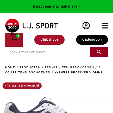
Direct een afspraak maken
0
Clubshops
Cadeaubon
HOME
/
PRODUCTEN
/
TENNIS
/
TENNISSCHOENEN
/
ALL
COURT TENNISSCHOENEN
/
K-SWISS RECEIVER V OMNI