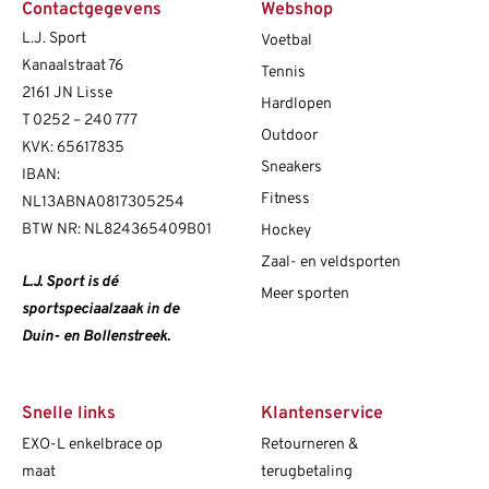
Contactgegevens
Webshop
L.J. Sport
Voetbal
Kanaalstraat 76
Tennis
2161 JN Lisse
Hardlopen
T
0252 – 240 777
Outdoor
KVK: 65617835
Sneakers
IBAN:
Fitness
NL13ABNA0817305254
BTW NR: NL824365409B01
Hockey
Zaal- en veldsporten
L.J. Sport is dé
Meer sporten
sportspeciaalzaak in de
Duin- en Bollenstreek.
Snelle links
Klantenservice
EXO-L enkelbrace op
Retourneren &
maat
terugbetaling