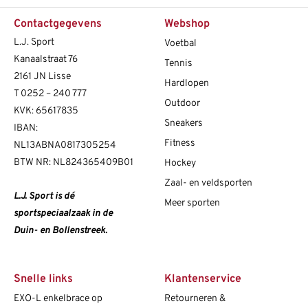
Contactgegevens
Webshop
L.J. Sport
Voetbal
Kanaalstraat 76
Tennis
2161 JN Lisse
Hardlopen
T
0252 – 240 777
Outdoor
KVK: 65617835
Sneakers
IBAN:
Fitness
NL13ABNA0817305254
BTW NR: NL824365409B01
Hockey
Zaal- en veldsporten
L.J. Sport is dé
Meer sporten
sportspeciaalzaak in de
Duin- en Bollenstreek.
Snelle links
Klantenservice
EXO-L enkelbrace op
Retourneren &