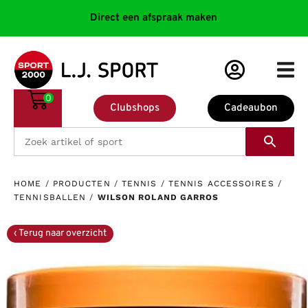
Direct een afspraak maken
0
Clubshops
Cadeaubon
HOME
/
PRODUCTEN
/
TENNIS
/
TENNIS ACCESSOIRES
/
TENNISBALLEN
/
WILSON ROLAND GARROS