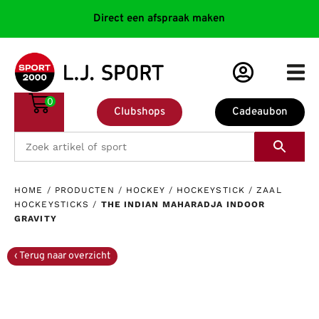
Direct een afspraak maken
0
Clubshops
Cadeaubon
HOME
/
PRODUCTEN
/
HOCKEY
/
HOCKEYSTICK
/
ZAAL
HOCKEYSTICKS
/
THE INDIAN MAHARADJA INDOOR
GRAVITY