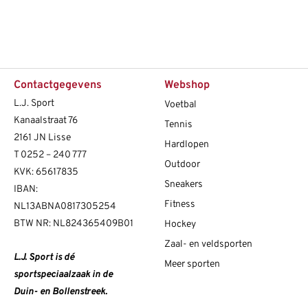
Contactgegevens
Webshop
L.J. Sport
Voetbal
Kanaalstraat 76
Tennis
2161 JN Lisse
Hardlopen
T
0252 – 240 777
Outdoor
KVK: 65617835
Sneakers
IBAN:
Fitness
NL13ABNA0817305254
BTW NR: NL824365409B01
Hockey
Zaal- en veldsporten
L.J. Sport is dé
Meer sporten
sportspeciaalzaak in de
Duin- en Bollenstreek.