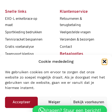
Snelle links
Klantenservice
EXO-L enkelbrace op
Retourneren &
maat
terugbetaling
Sportkleding bedrukken
Veelgestelde vragen
Tennisracket bespannen
Verzenden & bezorgen
Gratis voetanalyse
Contact
Betaalopties
Teamsport kleding
Cookie mededeling
Maattabellen
Clubshops
We gebruiken cookies om ervoor te zorgen dat onze
Social media
Vacatures
website zo soepel mogelijk draait. Als je doorgaat met het
gebruiken van de website, gaan we er vanuit dat je
Blogs
hiermee instemt.
Copyright L.J. Sport
|
Privacybeleid
|
Disclaimer
|
Algemene
voorwaarden
Accepteer
Weiger
Bekijk voorkeuren
LOWA
|
Adidas
|
Mizuno
|
Nike
|
Speedo
|
Asics
|
Babolat
|
Falke
|
Vragen? Stuur een bericht!