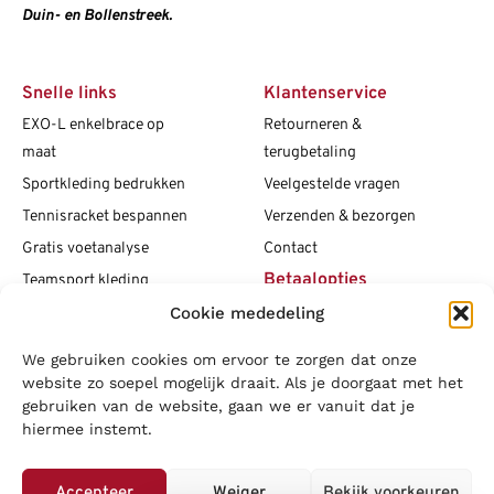
Duin- en Bollenstreek.
Snelle links
Klantenservice
EXO-L enkelbrace op
Retourneren &
maat
terugbetaling
Sportkleding bedrukken
Veelgestelde vragen
Tennisracket bespannen
Verzenden & bezorgen
Gratis voetanalyse
Contact
Betaalopties
Teamsport kleding
Cookie mededeling
Maattabellen
Clubshops
We gebruiken cookies om ervoor te zorgen dat onze
Social media
Vacatures
website zo soepel mogelijk draait. Als je doorgaat met het
gebruiken van de website, gaan we er vanuit dat je
Blogs
hiermee instemt.
Copyright L.J. Sport
|
Privacybeleid
|
Disclaimer
|
Algemene
voorwaarden
Accepteer
Weiger
Bekijk voorkeuren