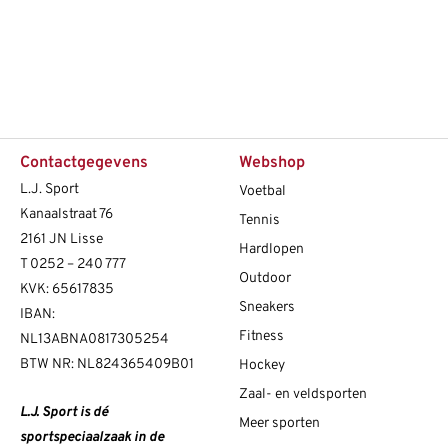
Contactgegevens
Webshop
L.J. Sport
Voetbal
Kanaalstraat 76
Tennis
2161 JN Lisse
Hardlopen
T
0252 – 240 777
Outdoor
KVK: 65617835
Sneakers
IBAN:
Fitness
NL13ABNA0817305254
BTW NR: NL824365409B01
Hockey
Zaal- en veldsporten
L.J. Sport is dé
Meer sporten
sportspeciaalzaak in de