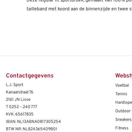
Deze regular fit sportbroek, gemaakt van 100% pol
tailleband met koord aan de binnenzijde en twee st
Contactgegevens
Webs
L.J. Sport
Voetbal
Kanaalstraat 76
Tennis
2161 JN Lisse
Hardlop
T
0252 – 240 777
Outdoor
KVK: 65617835
Sneakers
IBAN: NL13ABNA0817305254
Fitness
BTW NR: NL824365409B01