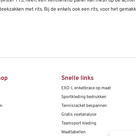
yester TTS, heeft een ventilerend panel van mesh op de achterz
eekzakken met rits. Bij de enkels ook een rits, voor het gemakke
hop
Snelle links
EXO-L enkelbrace op maat
Sportkleding bedrukken
en
Tennisracket bespannen
Gratis voetanalyse
Teamsport kleding
Maattabellen